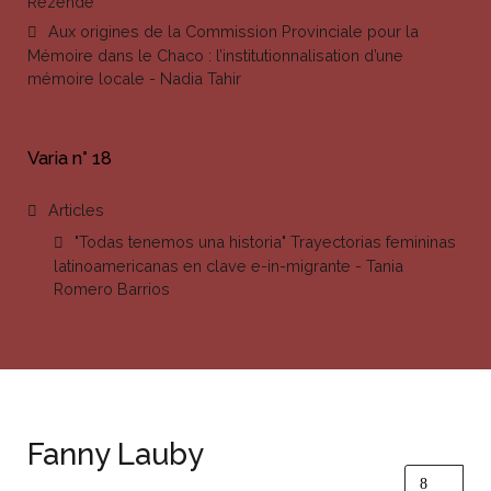
Rezende
Aux origines de la Commission Provinciale pour la
Mémoire dans le Chaco : l’institutionnalisation d’une
mémoire locale - Nadia Tahir
Varia n° 18
Articles
"Todas tenemos una historia" Trayectorias femininas
latinoamericanas en clave e-in-migrante - Tania
Romero Barrios
Fanny Lauby