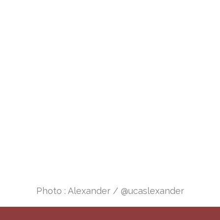
Numéro 18
Religions, individus et communautés
Photo : Alexander / @ucaslexander