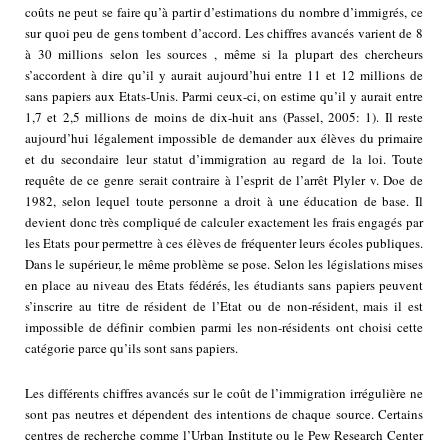
coûts ne peut se faire qu’à partir d’estimations du nombre d’immigrés, ce
sur quoi peu de gens tombent d’accord. Les chiffres avancés varient de 8
à 30 millions selon les sources , même si la plupart des chercheurs
s’accordent à dire qu’il y aurait aujourd’hui entre 11 et 12 millions de
sans papiers aux Etats-Unis. Parmi ceux-ci, on estime qu’il y aurait entre
1,7 et 2,5 millions de moins de dix-huit ans (Passel, 2005: 1). Il reste
aujourd’hui légalement impossible de demander aux élèves du primaire
et du secondaire leur statut d’immigration au regard de la loi. Toute
requête de ce genre serait contraire à l’esprit de l’arrêt Plyler v. Doe de
1982, selon lequel toute personne a droit à une éducation de base. Il
devient donc très compliqué de calculer exactement les frais engagés par
les Etats pour permettre à ces élèves de fréquenter leurs écoles publiques.
Dans le supérieur, le même problème se pose. Selon les législations mises
en place au niveau des Etats fédérés, les étudiants sans papiers peuvent
s’inscrire au titre de résident de l’Etat ou de non-résident, mais il est
impossible de définir combien parmi les non-résidents ont choisi cette
catégorie parce qu’ils sont sans papiers.
Les différents chiffres avancés sur le coût de l’immigration irrégulière ne
sont pas neutres et dépendent des intentions de chaque source. Certains
centres de recherche comme l’Urban Institute ou le Pew Research Center