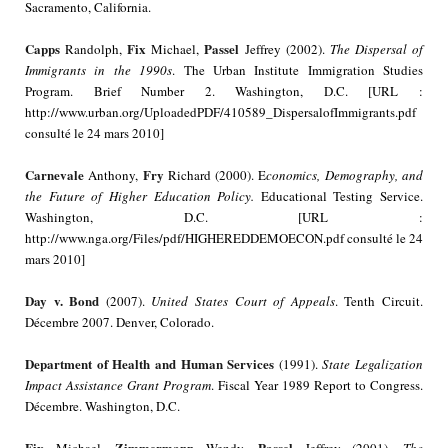
Sacramento, California.
Capps
Fix
Passel
Randolph,
Michael,
Jeffrey (2002).
The Dispersal of
Immigrants in the 1990s
. The Urban Institute Immigration Studies
Program. Brief Number 2. Washington, D.C. [URL :
http://www.urban.org/UploadedPDF/410589_DispersalofImmigrants.pdf
consulté le 24 mars 2010]
Carnevale
Fry
Anthony,
Richard (2000). E
conomics, Demography, and
the Future of Higher Education Policy.
Educational Testing Service.
Washington, D.C. [URL :
http://www.nga.org/Files/pdf/HIGHEREDDEMOECON.pdf consulté le 24
mars 2010]
Day
v. Bond
(2007).
United States Court of Appeals
. Tenth Circuit.
Décembre 2007. Denver, Colorado.
Department of Health and Human Services
(1991).
State Legalization
Impact Assistance Grant Program
. Fiscal Year 1989 Report to Congress.
Décembre. Washington, D.C.
Fix
Zimmermann
Passel