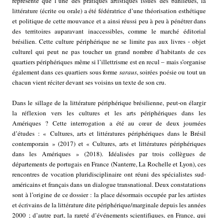
représente que l’une des pratiques artistiques issues des banlieues, la
littérature (écrite ou orale) a été fédératrice d’une théorisation esthétique
et politique de cette mouvance et a ainsi réussi peu à peu à pénétrer dans
des territoires auparavant inaccessibles, comme le marché éditorial
brésilien. Cette culture périphérique ne se limite pas aux livres - objet
culturel qui peut ne pas toucher un grand nombre d’habitants de ces
quartiers périphériques même si l’illettrisme est en recul – mais s’organise
également dans ces quartiers sous forme
saraus
, soirées poésie ou tout un
chacun vient réciter devant ses voisins un texte de son cru.
Dans le sillage de la littérature périphérique brésilienne, peut-on élargir
la réflexion vers les cultures et les arts périphériques dans les
Amériques ? Cette interrogation a été au cœur de deux journées
d’études : « Cultures, arts et littératures périphériques dans le Brésil
contemporain » (2017) et « Cultures, arts et littératures périphériques
dans les Amériques » (2018). Idéalisées par trois collègues de
départements de portugais en France (Nanterre, La Rochelle et Lyon), ces
rencontres de vocation pluridisciplinaire ont réuni des spécialistes sud-
américains et français dans un dialogue transnational. Deux constatations
sont à l’origine de ce dossier : la place désormais occupée par les artistes
et écrivains de la littérature dite périphérique/marginale depuis les années
2000 ; d’autre part, la rareté d’événements scientifiques, en France, qui