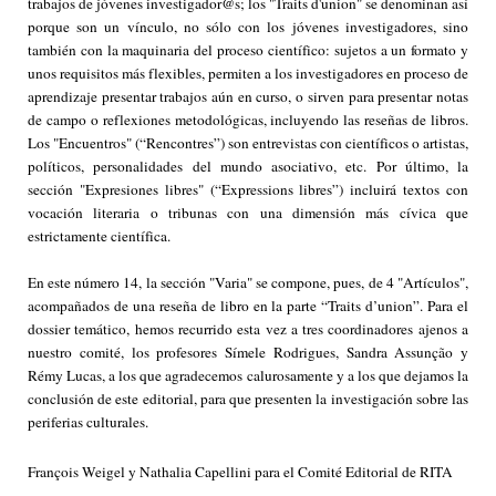
trabajos de jóvenes investigador@s; los "Traits d'union" se denominan así
porque son un vínculo, no sólo con los jóvenes investigadores, sino
también con la maquinaria del proceso científico: sujetos a un formato y
unos requisitos más flexibles, permiten a los investigadores en proceso de
aprendizaje presentar trabajos aún en curso, o sirven para presentar notas
de campo o reflexiones metodológicas, incluyendo las reseñas de libros.
Los "Encuentros" (“Rencontres”) son entrevistas con científicos o artistas,
políticos, personalidades del mundo asociativo, etc. Por último, la
sección "Expresiones libres" (“Expressions libres”) incluirá textos con
vocación literaria o tribunas con una dimensión más cívica que
estrictamente científica.
En este número 14, la sección "Varia" se compone, pues, de 4 "Artículos",
acompañados de una reseña de libro en la parte “Traits d’union”. Para el
dossier temático, hemos recurrido esta vez a tres coordinadores ajenos a
nuestro comité, los profesores Símele Rodrigues, Sandra Assunção y
Rémy Lucas, a los que agradecemos calurosamente y a los que dejamos la
conclusión de este editorial, para que presenten la investigación sobre las
periferias culturales.
François Weigel y Nathalia Capellini para el Comité Editorial de RITA