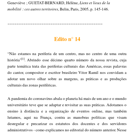
Geneviève ; GUETAT-BERNARD, Hélène,
Liens et lieux de la
mobilité : ces autres territoires
, Belin, Paris, 2005, p. 145-146.
-----------------------------------------------------
Edito n° 14
“Não estamos na periferia de um centro, mas no centro de uma outra
[1]
história"
. Abrindo esse décimo quarto número da nossa revista, cuja
parte temática trata das periferias culturais das Américas, essas palavras
do cantor, compositor e escritor brasileiro Vitor Ramil nos convidam a
adotar um novo olhar sobre as margens, as práticas e as produções
culturais das zonas periféricas.
A pandemia do coronavírus abala o planeta há mais de um ano e o mundo
universitário teve que se adaptar e revisitar as suas práticas. Adotamos o
ensino à distância e a organização de eventos online, mas também
lutamos, aqui na França, contra as manobras políticas que visam
desregular e precarizar os estatutos dos docentes e dos servidores
administrativos - como explicamos no editorial do número anterior. Nesse