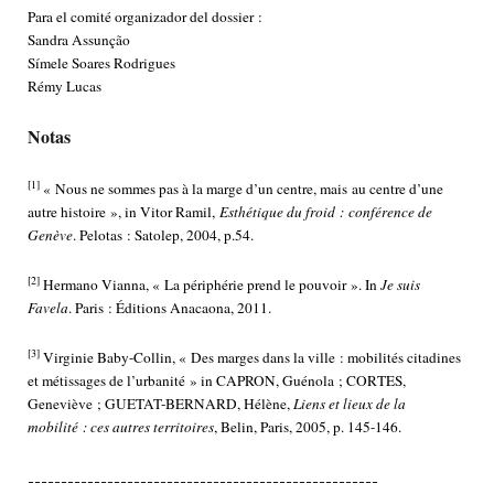
Para el comité organizador del dossier :
Sandra Assunção
Símele Soares Rodrigues
Rémy Lucas
Notas
[1]
« Nous ne sommes pas à la marge d’un centre, mais au centre d’une
autre histoire », in Vitor Ramil,
Esthétique du froid : conférence de
Genève
. Pelotas : Satolep, 2004, p.54.
[2]
Hermano Vianna, « La périphérie prend le pouvoir ». In
Je suis
Favela
. Paris : Éditions Anacaona, 2011.
[3]
Virginie Baby-Collin, « Des marges dans la ville : mobilités citadines
et métissages de l’urbanité » in CAPRON, Guénola ; CORTES,
Geneviève ; GUETAT-BERNARD, Hélène,
Liens et lieux de la
mobilité : ces autres territoires
, Belin, Paris, 2005, p. 145-146.
-----------------------------------------------------