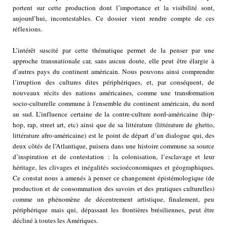
portent sur cette production dont l’importance et la visibilité sont,
aujourd’hui, incontestables. Ce dossier vient rendre compte de ces
réflexions.
L’intérêt suscité par cette thématique permet de la penser par une
approche transnationale car, sans aucun doute, elle peut être élargie à
d’autres pays du continent américain. Nous pouvons ainsi comprendre
l’irruption des cultures dites périphériques, et, par conséquent, de
nouveaux récits des nations américaines, comme une transformation
socio-culturelle commune à l'ensemble du continent américain, du nord
au sud. L’influence certaine de la contre-culture nord-américaine (hip-
hop, rap, street art, etc) ainsi que de sa littérature (littérature de ghetto,
littérature afro-américaine) est le point de départ d’un dialogue qui, des
deux côtés de l’Atlantique, puisera dans une histoire commune sa source
d’inspiration et de contestation : la colonisation, l’esclavage et leur
héritage, les clivages et inégalités socioéconomiques et géographiques.
Ce constat nous a amenés à penser ce changement épistémologique (de
production et de consommation des savoirs et des pratiques culturelles)
comme un phénomène de décentrement artistique, finalement, peu
périphérique mais qui, dépassant les frontières brésiliennes, peut être
décliné à toutes les Amériques.