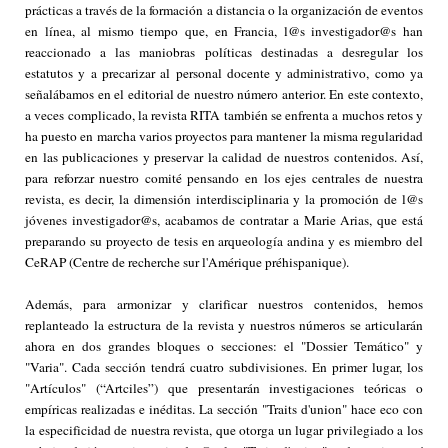
prácticas a través de la formación a distancia o la organización de eventos
en línea, al mismo tiempo que, en Francia, l@s investigador@s han
reaccionado a las maniobras políticas destinadas a desregular los
estatutos y a precarizar al personal docente y administrativo, como ya
señalábamos en el editorial de nuestro número anterior. En este contexto,
a veces complicado, la revista RITA también se enfrenta a muchos retos y
ha puesto en marcha varios proyectos para mantener la misma regularidad
en las publicaciones y preservar la calidad de nuestros contenidos. Así,
para reforzar nuestro comité pensando en los ejes centrales de nuestra
revista, es decir, la dimensión interdisciplinaria y la promoción de l@s
jóvenes investigador@s, acabamos de contratar a Marie Arias, que está
preparando su proyecto de tesis en arqueología andina y es miembro del
CeRAP (Centre de recherche sur l'Amérique préhispanique).
Además, para armonizar y clarificar nuestros contenidos, hemos
replanteado la estructura de la revista y nuestros números se articularán
ahora en dos grandes bloques o secciones: el "Dossier Temático" y
"Varia". Cada sección tendrá cuatro subdivisiones. En primer lugar, los
"Artículos" (“Artciles”) que presentarán investigaciones teóricas o
empíricas realizadas e inéditas. La sección "Traits d'union" hace eco con
la especificidad de nuestra revista, que otorga un lugar privilegiado a los