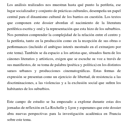
Los análisis realizados nos muestran hasta qué punto la periferia, ese
lugar socializador y conjunto de prácticas culturales, desempeña un papel
central para el dinamismo cultural de los barrios en cuestión. Los textos
que componen este dossier abordan el nacimiento de la literatura
periférica escrita y oral y la representación que esta hizo de los suburbios.
Nos permiten comprender la complejidad de la relación entre el centro y
la periferia, tanto en la producción como en la recepción de sus obras o
performances (incluido el ambiguo interés mostrado en el extranjero por
este tema). También se da espacio a los artistas que, situados fuera de los
cánones literarios y artísticos, exigen que se escuche su voz a través de
sus manifiestos, de su toma de palabra (poética y política) en los distintos
saraos urbanos y producciones cinematográficas. Estas formas de
expresión se presentan como un ejercicio de libertad, de resistencia a las
discriminaciones, a las violencias y a la exclusión social que sufren los
habitantes de los suburbios.
Este campo de estudio se ha empezado a explorar durante estas dos
jornadas de reflexión en La Rochelle y Lyon y esperamos que este dossier
abra nuevas perspectivas para la investigación académica en Francia
sobre este tema.