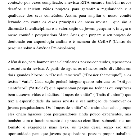
contexto por vezes complicado, a revista RITA encarou também novos
desafios e iniciou vários projetos para garantir a regularidade e a
qualidade dos seus conteúdos. Assim, para ampliar o nosso comitê
levando em conta os eixos principais da nossa revista - que são a
dimensão interdisciplinar e a valorização da jovem pesquisa -, integra o
nosso comitê a pesquisadora Maria Arias, que prepara o seu projeto de
doutorado em arqueologia andina e é membra do CeRAP (Centro de
pesquisa sobre a América Pré-hispânica).
Além disso, para harmonizar e clarificar os nossos conteúdos, repensamos
a estrutura da revista. A partir de agora, os números serão divididos em
dois grandes blocos: o “Dossiê temático” (“Dossier thématique”) e os
textos “Varia”. Cada seção poderá integrar quatro rubricas: os “Artigos
científicos” (“Articles”) que apresentam pesquisas teóricas ou empíricas
bem desenvolvidas e inéditas. “Traços de união” (“Traits d’union”) que
traz a especificidade da nossa revista e sua ambição de promover os
jovens pesquisadores. Os “Traços de união” são assim chamados porque
eles criam ligações com pesquisadores ainda pouco experientes, mas
também com o funcionamento do processo científico: submetidos a um
formato e exigências mais leves, os textos dessa seção são uma
oportunidade para que jovens pesquisadores possam propor trabalhos