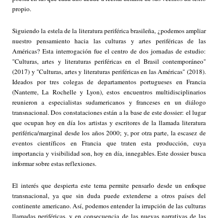
propio.
Siguiendo la estela de la literatura periférica brasileña, ¿podemos ampliar
nuestro pensamiento hacia las culturas y artes periféricas de las
Américas? Esta interrogación fue el centro de dos jornadas de estudio:
"Culturas, artes y literaturas periféricas en el Brasil contemporáneo"
(2017) y "Culturas, artes y literaturas periféricas en las Américas" (2018).
Ideados por tres colegas de departamentos portugueses en Francia
(Nanterre, La Rochelle y Lyon), estos encuentros multidisciplinarios
reunieron a especialistas sudamericanos y franceses en un diálogo
transnacional. Dos constataciones están a la base de este dossier: el lugar
que ocupan hoy en día los artistas y escritores de la llamada literatura
periférica/marginal desde los años 2000; y, por otra parte, la escasez de
eventos científicos en Francia que traten esta producción, cuya
importancia y visibilidad son, hoy en día, innegables. Este dossier busca
informar sobre estas reflexiones.
El interés que despierta este tema permite pensarlo desde un enfoque
transnacional, ya que sin duda puede extenderse a otros países del
continente americano. Así, podemos entender la irrupción de las culturas
llamadas periféricas, y en consecuencia de las nuevas narrativas de las