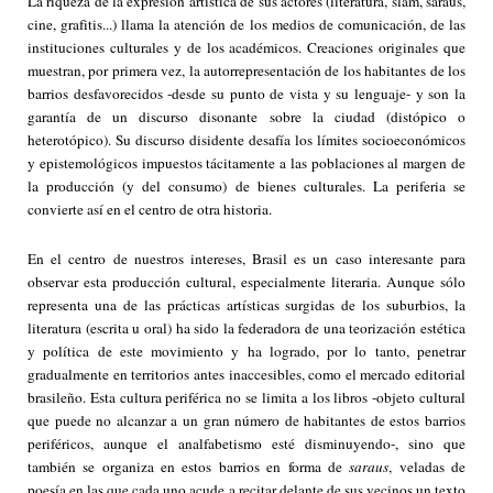
La riqueza de la expresión artística de sus actores (literatura, slam, saraus,
cine, grafitis...) llama la atención de los medios de comunicación, de las
instituciones culturales y de los académicos. Creaciones originales que
muestran, por primera vez, la autorrepresentación de los habitantes de los
barrios desfavorecidos -desde su punto de vista y su lenguaje- y son la
garantía de un discurso disonante sobre la ciudad (distópico o
heterotópico). Su discurso disidente desafía los límites socioeconómicos
y epistemológicos impuestos tácitamente a las poblaciones al margen de
la producción (y del consumo) de bienes culturales. La periferia se
convierte así en el centro de otra historia.
En el centro de nuestros intereses, Brasil es un caso interesante para
observar esta producción cultural, especialmente literaria. Aunque sólo
representa una de las prácticas artísticas surgidas de los suburbios, la
literatura (escrita u oral) ha sido la federadora de una teorización estética
y política de este movimiento y ha logrado, por lo tanto, penetrar
gradualmente en territorios antes inaccesibles, como el mercado editorial
brasileño. Esta cultura periférica no se limita a los libros -objeto cultural
que puede no alcanzar a un gran número de habitantes de estos barrios
periféricos, aunque el analfabetismo esté disminuyendo-, sino que
también se organiza en estos barrios en forma de
saraus
, veladas de
poesía en las que cada uno acude a recitar delante de sus vecinos un texto