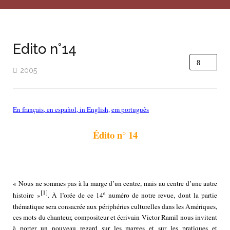
Edito n°14
2005
En français
,
en español
,
in English
,
em português
Édito n° 14
« Nous ne sommes pas à la marge d’un centre, mais au centre d’une autre
[1]
e
histoire »
. À l’orée de ce 14
numéro de notre revue, dont la partie
thématique sera consacrée aux périphéries culturelles dans les Amériques,
ces mots du chanteur, compositeur et écrivain Victor Ramil nous invitent
à porter un nouveau regard sur les marges et sur les pratiques et