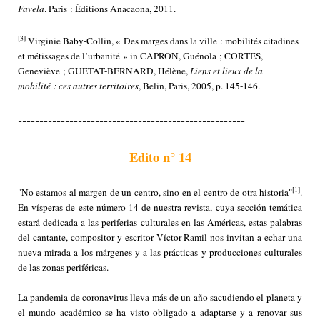
Favela
. Paris : Éditions Anacaona, 2011.
[3]
Virginie Baby-Collin, « Des marges dans la ville : mobilités citadines
et métissages de l’urbanité » in CAPRON, Guénola ; CORTES,
Geneviève ; GUETAT-BERNARD, Hélène,
Liens et lieux de la
mobilité : ces autres territoires
, Belin, Paris, 2005, p. 145-146.
-----------------------------------------------------
Edito n° 14
[1]
"No estamos al margen de un centro, sino en el centro de otra historia"
.
En vísperas de este número 14 de nuestra revista, cuya sección temática
estará dedicada a las periferias culturales en las Américas, estas palabras
del cantante, compositor y escritor Víctor Ramil nos invitan a echar una
nueva mirada a los márgenes y a las prácticas y producciones culturales
de las zonas periféricas.
La pandemia de coronavirus lleva más de un año sacudiendo el planeta y
el mundo académico se ha visto obligado a adaptarse y a renovar sus