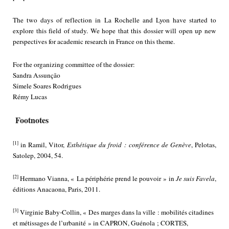
The two days of reflection in La Rochelle and Lyon have started to
explore this field of study. We hope that this dossier will open up new
perspectives for academic research in France on this theme.
For the organizing committee of the dossier:
Sandra Assunção
Símele Soares Rodrigues
Rémy Lucas
Footnotes
[1]
in Ramil, Vitor,
Esthétique du froid : conférence de Genève
, Pelotas,
Satolep, 2004, 54.
[2]
Hermano Vianna, « La périphérie prend le pouvoir » in
Je suis Favela
,
éditions Anacaona, Paris, 2011.
[3]
Virginie Baby-Collin, « Des marges dans la ville : mobilités citadines
et métissages de l’urbanité » in CAPRON, Guénola ; CORTES,