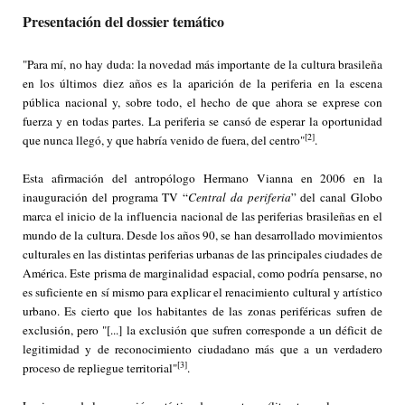
Presentación del dossier temático
"Para mí, no hay duda: la novedad más importante de la cultura brasileña
en los últimos diez años es la aparición de la periferia en la escena
pública nacional y, sobre todo, el hecho de que ahora se exprese con
fuerza y en todas partes. La periferia se cansó de esperar la oportunidad
[2]
que nunca llegó, y que habría venido de fuera, del centro"
.
Esta afirmación del antropólogo Hermano Vianna en 2006 en la
inauguración del programa TV “
Central da periferia
” del canal Globo
marca el inicio de la influencia nacional de las periferias brasileñas en el
mundo de la cultura. Desde los años 90, se han desarrollado movimientos
culturales en las distintas periferias urbanas de las principales ciudades de
América. Este prisma de marginalidad espacial, como podría pensarse, no
es suficiente en sí mismo para explicar el renacimiento cultural y artístico
urbano. Es cierto que los habitantes de las zonas periféricas sufren de
exclusión, pero "[...] la exclusión que sufren corresponde a un déficit de
legitimidad y de reconocimiento ciudadano más que a un verdadero
[3]
proceso de repliegue territorial"
.