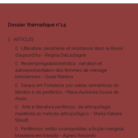
Dossier thématique n°14
ARTICLES
Littérature, périphérie et résistance dans le Brésil
d’aujourd’hui - Regina Dalcastagnè
#euempregadadoméstica : narration et
autoreprésentation des femmes de ménage
brésiliennes - Giulia Manera
Saraus em Fortaleza: por outras semânticas do
literário e do periférico - Maria Aurinívea Sousa de
Assis
Arte e literatura periférica : da antropofagia
manifesta ao método antropofágico - Sheila Katiane
Staudt
Periféricos, então cosmopolitas: a ficção marginal
brasileira em trânsito - Agnes Rissardo