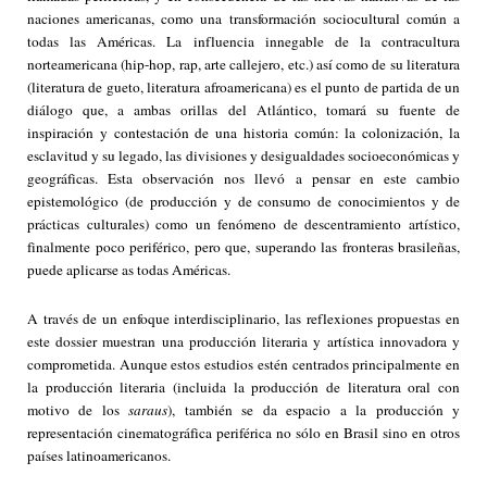
naciones americanas, como una transformación sociocultural común a
todas las Américas. La influencia innegable de la contracultura
norteamericana (hip-hop, rap, arte callejero, etc.) así como de su literatura
(literatura de gueto, literatura afroamericana) es el punto de partida de un
diálogo que, a ambas orillas del Atlántico, tomará su fuente de
inspiración y contestación de una historia común: la colonización, la
esclavitud y su legado, las divisiones y desigualdades socioeconómicas y
geográficas. Esta observación nos llevó a pensar en este cambio
epistemológico (de producción y de consumo de conocimientos y de
prácticas culturales) como un fenómeno de descentramiento artístico,
finalmente poco periférico, pero que, superando las fronteras brasileñas,
puede aplicarse as todas Américas.
A través de un enfoque interdisciplinario, las reflexiones propuestas en
este dossier muestran una producción literaria y artística innovadora y
comprometida. Aunque estos estudios estén centrados principalmente en
la producción literaria (incluida la producción de literatura oral con
motivo de los
saraus
), también se da espacio a la producción y
representación cinematográfica periférica no sólo en Brasil sino en otros
países latinoamericanos.