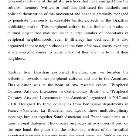
represents only one of the artistic practices that have emerged from the
suburbs, literature (written or oral) has facilitated the aesthetic and
political theorization of this movement and has thus gradually managed
to penetrate previously inaccessible territories, such as the Brazilian
publishing market. This peripheral culture is not limited to books—a
cultural object that may not reach a large number of inhabitants in
peripheral neighborhoods, even if illiteracy has declined. It is also
organized in these neighborhoods in the form of
saraus
, poetry evenings
where everyone comes to recite a text of their own in front of their
neighbors.
Starting from Brazilian peripheral literature, can we broaden the
reflection towards other peripheral cultures and arts in the Americas?
This question was at the heart of two research events: "Peripheral
Cultures, Arts and Literatures in Contemporary Brazil" and "Peripheral
Cultures, Arts and Literatures in the Americas" organized in 2017 and
2018. Designed by three colleagues from Portuguese departments in
France (Nanterre, La Rochelle, and Lyon), these multidisciplinary
meetings brought together South American and French specialists in a
transnational dialogue. This dossier originates in two observations: on
the one hand, the place that the artists and writers of the so-called
peripheral/marginal literature have occupied since the 2000s; on the