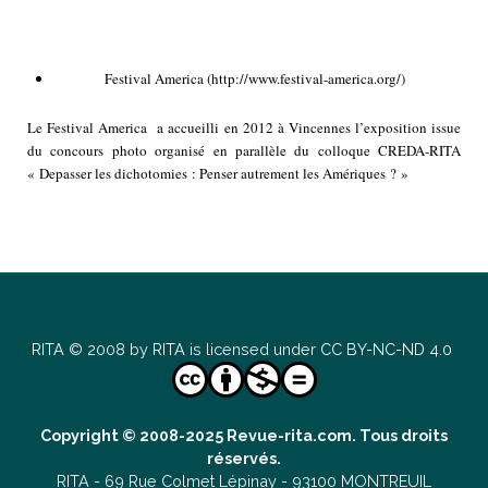
Festival America
(
http://www.festival-america.org/
)
Le Festival America a accueilli en 2012 à Vincennes l’exposition issue
du concours photo organisé en parallèle du colloque CREDA-RITA
« Depasser les dichotomies : Penser autrement les Amériques ? »
RITA
© 2008 by
RITA
is licensed under
CC BY-NC-ND 4.0
Copyright © 2008-2025 Revue-rita.com. Tous droits
réservés.
RITA -
69 Rue Colmet Lépinay -
93100 MONTREUIL