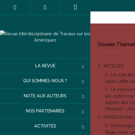
Dossier Thémat
LA REVUE
ARTICLES
La crise et
QUI SOMMES-NOUS ?
Yailín Laffita 
Le parcours
NOTE AUX AUTEURS
les cartes men
auprès des Ce
Mexique - Joh
NOS PARTENAIRES
EXPRESSIONS 
Mensonge et
ACTIVITÉS
Rojas Vade, u