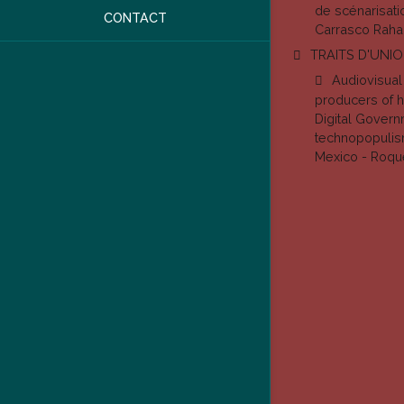
de scénarisati
CONTACT
Carrasco Raha
TRAITS D'UNI
Audiovisual
producers of ha
Digital Governm
technopopulis
Mexico - Roqu