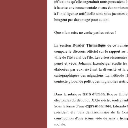
réflexions qu’elle engendrait nous poussaient à 
à la crise environnementale et aux économies e
à l’intelligence artificielle sont sous-jacentes 
bougent pas davantage pour autant.
Que « la » crise ne cache pas les autres !
Dossier Thématique
La section
de ce numéro
compare le discours officiel sur le rapport au
ville de l'Est rural de l'île. Les crises récurren
pensé et vécu.
Johanna Exenberger étudie les
élaborées par eux, révélant la diversité et l
cartographiques des migrations. La méthode fle
contexte global de politiques migratoires restric
traits d'union
Dans la rubrique
, Roque Urbie
électorales du début du XXIe siècle, soulignant 
expression libre
Sous la forme d’une
,
Eduardo C
président élu puis démissionnaire de la Con
construction d'une icône vide de sens a tromp
sociale.