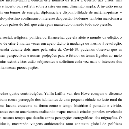
os incentivaram a dedicar este número da RITA à questão das crises, mas
e e incerto para refletir sobre a crise em uma dimensão ampla. A invasão russa
is em termos de energia, diplomacia e disponibilidade de matérias-primas –
raelo-palestino confirmam o interesse da questão. Podemos também mencionar a
 dos países do Sul, que está agora mantendo o mundo todo sob pressão.
a social, religiosa, política ou financeira, que ela afete o mundo da edição, o
ção de crise é muitas vezes um apelo tácito à mudança ou mesmo à revolução.
turada durante dois anos pela crise da Covid-19, pudemos observar que as
sas perspectivas e nossas projeções para o futuro: os temas ligados ao meio
as extrativistas estão subjacentes e solicitam cada vez mais o interesse dos
litam essas preocupações.
úne quatre contribuições. Yailín Laffita van den Hove compara o discurso
bana com a percepção dos habitantes de uma pequena cidade no leste rural da
 uma lacuna crescente na forma como o tempo histórico é pensado e vivido.
antes centro-americanos analisando mapas mentais criados por eles, revelando
o mesmo tempo que desafia certas percepções cartográficas das migrações. O
viduais, mostrando viagens ambientadas num contexto global de políticas