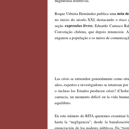
migratórias restritivas.
nota de
Roque Urbieta Hernández publica uma
no início do século XXI, destacando o risco 
expressões livres
seção
, Eduardo Carrasco Rah
Convenção chilena, que depois renunciou. A
enganou a população e os meios de comunicação 
Las crisis se entienden generalmente como situ
años, expertos e investigadores se interesan por
o incluso los Estados producen crisis? (Chobeau
carencia, un momento difícil en la vida human
equilibrio.
En este número de RITA queremos examinar la p
hasta la “negligencia”; desde la banalizació
enunciación de los poderes públicos. En “tiemp