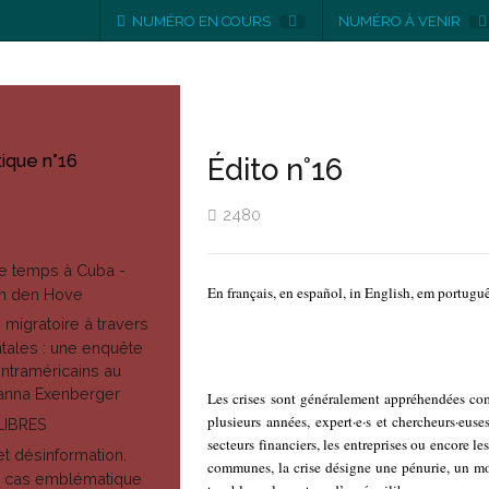
NUMÉRO EN COURS
NUMÉRO À VENIR
ique n°16
Édito n°16
2480
 le temps à Cuba -
En
français
, en
español
,
in English
,
em portugu
van den Hove
 migratoire à travers
tales : une enquête
ntraméricains au
anna Exenberger
Les crises sont généralement appréhendées com
plusieurs années, expert·e·s et chercheurs·euses
LIBRES
secteurs financiers, les entreprises ou encore le
 désinformation.
communes, la crise désigne une pénurie, un mom
n cas emblématique