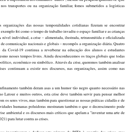
 nos transportes ou na organização familiar, fomos submetidos a logísticas
 organizações das nossas temporalidades cotidianas fizeram se encontrar
exemplo foi como o tempo de trabalho invadiu o espaço familiar e as crianças
ível individual, a crise – alimentada, ilustrada, retransmitida e oficializada
s de comunicação nacionais e globais – recompôs a organização diária. Quatro
se da Covid-19 continua a reverberar na educação dos alunos e estudantes
 mesmo nesses tempos livres. Ainda desconhecemos os traços globais que todas
 político, econômico ou simbólico. Através da crise, queremos também analisar
rises continuam a existir nos discursos, nas organizações, assim como nas
onfinamento também deram asas a um humor tão negro quanto necessário nas
no Latour e muitos outros, esta crise deve também servir para pensar melhor
com os seres vivos, mas também para questionar as nossas práticas cidadãs e de
tividades humanas poluidoras mostraram também o que o decrescimento pode
rise ambiental e os discursos mais críticos que apelam a "inventar uma arte de
1) para lutar contra as crises.