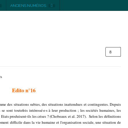
ANCIENS NUMÉROS
ês
Edito n°16
me des situations subies, des situations inattendues et contingentes. Depuis
 se sont toutefois intéressé·e·s à leur production ; les sociétés humaines, les
s Etats produisent-ils les crises ? (Chobeaux et al. 2017). Selon les définitions
ent difficile dans la vie humaine et l'organisation sociale, une situation de