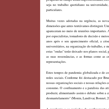
seja no trabalho quotidiano na universidade,
particulares.
Muitas vezes adotadas na urgência, as novas
dimensões que antes tentávamos distinguir. Um 
apareceram no meio de reuniões importantes. A n
por especialistas, tomadores de decisão e meio
anos após o seu aparecimento oficial, a cri
universitários, na organização do trabalho, e
estas "ondas" terão deixado nos planos social,
as suas ressonâncias, e as formas como as c
representações.
Estes tempos de pandemia globalizada e de c
redes sociais. Conforme foi destacado por Bru
nossas organizações sociais e nossas relações 
consumo. O confinamento e a paralisia das a
produzir, alimentando assim o debate sobre a c
desmantelamento" (Monin, Landivar, Bonnet, 202