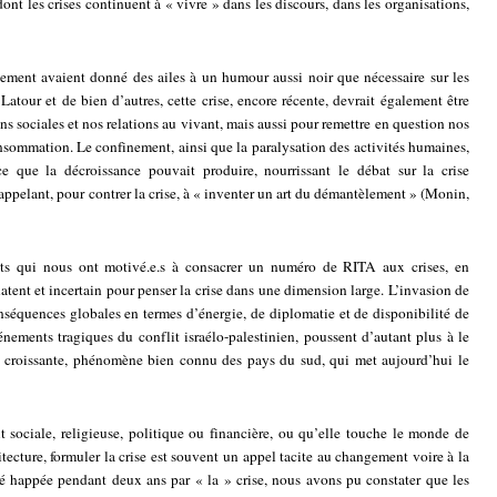
dont les crises continuent à « vivre » dans les discours, dans les organisations,
ment avaient donné des ailes à un humour aussi noir que nécessaire sur les
atour et de bien d’autres, cette crise, encore récente, devrait également être
s sociales et nos relations au vivant, mais aussi pour remettre en question nos
sommation. Le confinement, ainsi que la paralysation des activités humaines,
e que la décroissance pouvait produire, nourrissant le débat sur la crise
appelant, pour contrer la crise, à « inventer un art du démantèlement » (Monin,
ts qui nous ont motivé.e.s à consacrer un numéro de RITA aux crises, en
latent et incertain pour penser la crise dans une dimension large. L’invasion de
nséquences globales en termes d’énergie, de diplomatie et de disponibilité de
énements tragiques du conflit israélo-palestinien, poussent d’autant plus à le
ion croissante, phénomène bien connu des pays du sud, qui met aujourd’hui le
it sociale, religieuse, politique ou financière, ou qu’elle touche le monde de
itecture, formuler la crise est souvent un appel tacite au changement voire à la
été happée pendant deux ans par « la » crise, nous avons pu constater que les