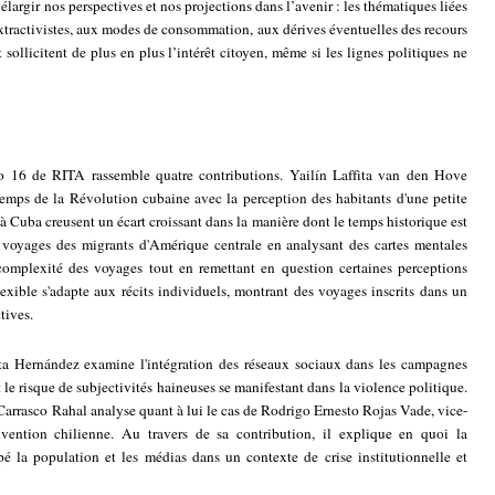
élargir nos perspectives et nos projections dans l’avenir : les thématiques liées
xtractivistes, aux modes de consommation, aux dérives éventuelles des recours
et sollicitent de plus en plus l’intérêt citoyen, même si les lignes politiques ne
 16 de RITA rassemble quatre contributions. Yailín Laffita van den Hove
 temps de la Révolution cubaine avec la perception des habitants d'une petite
tes à Cuba creusent un écart croissant dans la manière dont le temps historique est
 voyages des migrants d'Amérique centrale en analysant des cartes mentales
a complexité des voyages tout en remettant en question certaines perceptions
xible s'adapte aux récits individuels, montrant des voyages inscrits dans un
tives.
ta Hernández examine l'intégration des réseaux sociaux dans les campagnes
le risque de subjectivités haineuses se manifestant dans la violence politique.
arrasco Rahal analyse quant à lui le cas de Rodrigo Ernesto Rojas Vade, vice-
vention chilienne. Au travers de sa contribution, il explique en quoi la
é la population et les médias dans un contexte de crise institutionnelle et