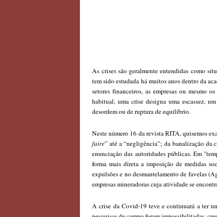
As crises são geralmente entendidas como situ
tem sido estudada há muitos anos dentro da aca
setores financeiros, as empresas ou mesmo o
habitual, uma crise designa uma escassez, u
desordem ou de ruptura de equilíbrio.
Neste número 16 da revista RITA, quisemos ex
faire
” até a “negligência”; da banalização da 
enunciação das autoridades públicas. Em "temp
forma mais direta a imposição de medidas soci
expulsões e no desmantelamento de favelas (Agu
empresas mineradoras cuja atividade se encont
A crise da Covid-19 teve e continuará a ter u
pesquisas de campo foram impossibilitadas, cr