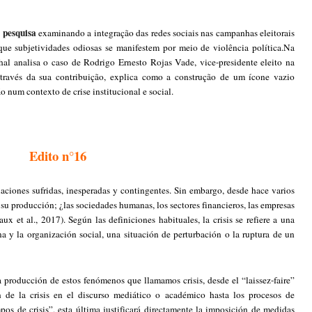
 pesquisa
examinando a integração das redes sociais nas campanhas eleitorais
que subjetividades odiosas se manifestem por meio de violência política.
Na
al analisa o caso de Rodrigo Ernesto Rojas Vade, vice-presidente eleito na
través da sua contribuição, explica como a construção de um ícone vazio
num contexto de crise institucional e social.
Edito n°16
aciones sufridas, inesperadas y contingentes. Sin embargo, desde hace varios
 su producción; ¿las sociedades humanas, los sectores financieros, las empresas
x et al., 2017). Según las definiciones habituales, la crisis se refiere a una
a y la organización social, una situación de perturbación o la ruptura de un
roducción de estos fenómenos que llamamos crisis, desde el “laissez-faire”
n de la crisis en el discurso mediático o académico hasta los procesos de
os de crisis”, esta última justificará directamente la imposición de medidas