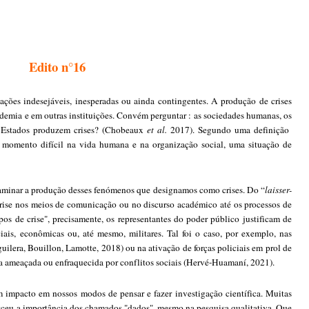
Edito n°16
ações indesejáveis, inesperadas ou ainda contingentes. A produção de crises
demia e em outras instituições. Convém perguntar : as sociedades humanas, os
s Estados produzem crises? (Chobeaux
et al.
2017). Segundo uma definição
m momento difícil na vida humana e na organização social, uma situação de
aminar a produção desses fenómenos que designamos como crises. Do “
laisser-
crise nos meios de comunicação ou no discurso académico até os processos de
os de crise", precisamente, os representantes do poder público justificam de
ais, econômicas ou, até mesmo, militares. Tal foi o caso, por exemplo, nas
ilera, Bouillon, Lamotte, 2018) ou na ativação de forças policiais em prol de
ra ameaçada ou enfraquecida por conflitos sociais (Hervé-Huamaní, 2021).
m impacto em nossos modos de pensar e fazer investigação científica. Muitas
esceu a importância dos chamados "dados", mesmo na pesquisa qualitativa. Que