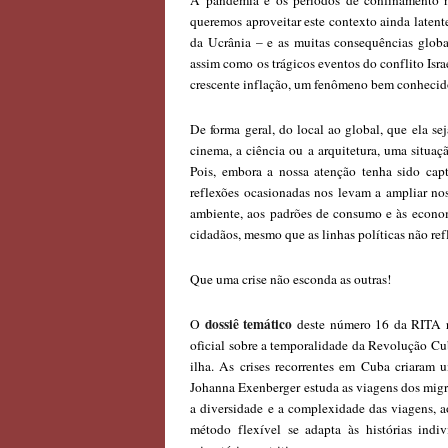
A pandemia e os períodos de confinamento n
queremos aproveitar este contexto ainda latent
da Ucrânia – e as muitas consequências globa
assim como os trágicos eventos do conflito Is
crescente inflação, um fenômeno bem conhecido
De forma geral, do local ao global, que ela sej
cinema, a ciência ou a arquitetura, uma situa
Pois, embora a nossa atenção tenha sido cap
reflexões ocasionadas nos levam a ampliar nos
ambiente, aos padrões de consumo e às economi
cidadãos, mesmo que as linhas políticas não ref
Que uma crise não esconda as outras!
dossiê temático
O
deste número 16 da RITA re
oficial sobre a temporalidade da Revolução Cu
ilha. As crises recorrentes em Cuba criaram
Johanna Exenberger estuda as viagens dos migr
a diversidade e a complexidade das viagens, a
método flexível se adapta às histórias indi