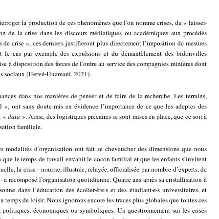
rroger la production de ces phénomènes que l’on nomme crises, du « laisser-
tion de la crise dans les discours médiatiques ou académiques aux procédés
de crise », ces derniers justifieront plus directement l’imposition de mesures
est le cas par exemple des expulsions et du démantèlement des bidonvilles
se à disposition des forces de l’ordre au service des compagnies minières dont
lits sociaux (Hervé-Huamaní, 2021).
ances dans nos manières de penser et de faire de la recherche. Les terrains,
el », ont sans doute mis en évidence l’importance de ce que les adeptes des
a «
data
». Ainsi, des logistiques précaires se sont mises en place, que ce soit à
isation familiale.
es modalités d’organisation ont fait se chevaucher des dimensions que nous
que le temps de travail envahit le cocon familial et que les enfants s’invitent
elle, la crise - nourrie, illustrée, relayée, officialisée par nombre d’experts, de
 a recomposé l’organisation quotidienne. Quatre ans après sa cristallisation à
onne dans l’éducation des écolier·ère·s et des étudiant·e·s universitaires, et
du temps de loisir. Nous ignorons encore les traces plus globales que toutes ces
x, politiques, économiques ou symboliques. Un questionnement sur les crises