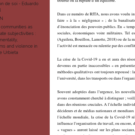
trouble ou la rupture d’un équilibre.
on de soi - Eduardo
l
Dans ce numéro de RITA, nous avons voulu inte
ON
faire » à la « négligence » ; de la banalisa
d’énonciation des pouvoirs publics. En « temps 
 communities as
sociales, économiques voire militaires. Tel 
te subjectivities :
(Aguilera, Bouillon, Lamotte, 2018) ou de la mi
entality,
l’activité est menacée ou ralentie par des conf
ms and violence in
e Urbieta
La crise de la Covid-19 a eu et aura des réson
devenus en partie inaccessibles « en présenti
méthodes qualitatives ont toujours repoussé : l
l’université, dans les transports ou dans l’organ
Souvent adoptées dans l’urgence, les nouvell
avons constamment cherché à distinguer ; voilà 
dans des réunions cruciales. A l’échelle individu
décideurs et de médias nationaux et mondiaux -
l’échelle mondiale, la crise de la Covid-19 rés
influence l’organisation du travail, ou encore, 
« vagues » auront laissé sur les plans sociau