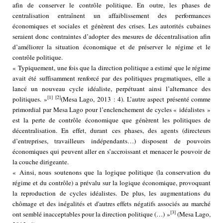
afin de conserver le contrôle politique. En outre, les phases de
centralisation entraînent un affaiblissement des performances
économiques et sociales et génèrent des crises. Les autorités cubaines
seraient donc contraintes d’adopter des mesures de décentralisation afin
d’améliorer la situation économique et de préserver le régime et le
contrôle politique.
« Typiquement, une fois que la direction politique a estimé que le régime
avait été suffisamment renforcé par des politiques pragmatiques, elle a
lancé un nouveau cycle idéaliste, perpétuant ainsi l’alternance des
[1]
[2]
politiques. »
(Mesa Lago, 2013 : 4). L’autre aspect présenté comme
primordial par Mesa Lago pour l’enclenchement de cycles « idéalistes »
est la perte de contrôle économique que génèrent les politiques de
décentralisation. En effet, durant ces phases, des agents (directeurs
d’entreprises, travailleurs indépendants…) disposent de pouvoirs
économiques qui peuvent aller en s’accroissant et menacer le pouvoir de
la couche dirigeante.
« Ainsi, nous soutenons que la logique politique (la conservation du
régime et du contrôle) a prévalu sur la logique économique, provoquant
la reproduction de cycles idéalistes. De plus, les augmentations du
chômage et des inégalités et d'autres effets négatifs associés au marché
[3]
ont semblé inacceptables pour la direction politique (…) »
(Mesa Lago,