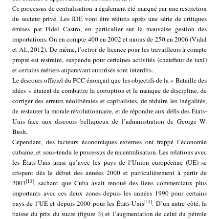
Ce processus de centralisation a également été marqué par une restriction
du secteur privé. Les IDE vont être réduits après une série de critiques
émises par Fidel Castro, en particulier sur la mauvaise gestion des
importations. On en compte 400 en 2002 et moins de 250 en 2006 (Vidal
et Al., 2012). De même, l’octroi de licence pour les travailleurs à compte
propre est restreint, suspendu pour certaines activités (chauffeur de taxi)
et certains métiers auparavant autorisés sont interdits.
Le discours officiel du PCC énonçait que les objectifs de la « Bataille des
idées » étaient de combattre la corruption et le manque de discipline, de
corriger des erreurs néolibérales et capitalistes, de réduire les inégalités,
de restaurer la morale révolutionnaire, et de répondre aux défis des États-
Unis face aux discours belliqueux de l’administration de George W.
Bush.
Cependant, des facteurs économiques externes ont frappé l’économie
cubaine, et sous-tendu le processus de recentralisation. Les relations avec
les États-Unis ainsi qu’avec les pays de l’Union européenne (UE) se
crispent dès le début des années 2000 et particulièrement à partir de
[13]
2003
, sachant que Cuba avait renoué des liens commerciaux plus
importants avec ces deux zones depuis les années 1990 pour certains
[14]
pays de l’UE et depuis 2000 pour les États-Unis
. D’un autre côté, la
baisse du prix du sucre (figure 3) et l’augmentation de celui du pétrole