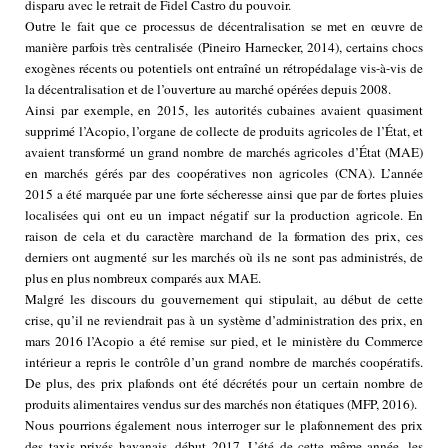
disparu avec le retrait de Fidel Castro du pouvoir.
Outre le fait que ce processus de décentralisation se met en œuvre de
manière parfois très centralisée (Pineiro Harnecker, 2014), certains chocs
exogènes récents ou potentiels ont entraîné un rétropédalage vis-à-vis de
la décentralisation et de l’ouverture au marché opérées depuis 2008.
Ainsi par exemple, en 2015, les autorités cubaines avaient quasiment
supprimé l’Acopio, l’organe de collecte de produits agricoles de l’État, et
avaient transformé un grand nombre de marchés agricoles d’État (MAE)
en marchés gérés par des coopératives non agricoles (CNA). L’année
2015 a été marquée par une forte sécheresse ainsi que par de fortes pluies
localisées qui ont eu un impact négatif sur la production agricole. En
raison de cela et du caractère marchand de la formation des prix, ces
derniers ont augmenté sur les marchés où ils ne sont pas administrés, de
plus en plus nombreux comparés aux MAE.
Malgré les discours du gouvernement qui stipulait, au début de cette
crise, qu’il ne reviendrait pas à un système d’administration des prix, en
mars 2016 l’Acopio a été remise sur pied, et le ministère du Commerce
intérieur a repris le contrôle d’un grand nombre de marchés coopératifs.
De plus, des prix plafonds ont été décrétés pour un certain nombre de
produits alimentaires vendus sur des marchés non étatiques (MFP, 2016).
Nous pourrions également nous interroger sur le plafonnement des prix
des taxis privés havanais, début 2017. L’été de cette même année, les