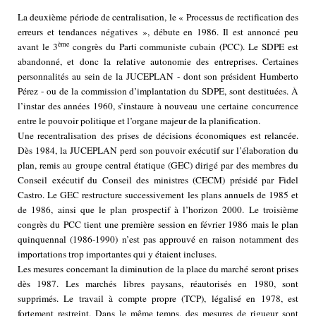
La deuxième période de centralisation, le « Processus de rectification des
erreurs et tendances négatives », débute en 1986. Il est annoncé peu
ème
avant le 3
congrès du Parti communiste cubain (PCC). Le SDPE est
abandonné, et donc la relative autonomie des entreprises. Certaines
personnalités au sein de la JUCEPLAN - dont son président Humberto
Pérez - ou de la commission d’implantation du SDPE, sont destituées. À
l’instar des années 1960, s’instaure à nouveau une certaine concurrence
entre le pouvoir politique et l’organe majeur de la planification.
Une recentralisation des prises de décisions économiques est relancée.
Dès 1984, la JUCEPLAN perd son pouvoir exécutif sur l’élaboration du
plan, remis au groupe central étatique (GEC) dirigé par des membres du
Conseil exécutif du Conseil des ministres (CECM) présidé par Fidel
Castro. Le GEC restructure successivement les plans annuels de 1985 et
de 1986, ainsi que le plan prospectif à l’horizon 2000. Le troisième
congrès du PCC tient une première session en février 1986 mais le plan
quinquennal (1986-1990) n’est pas approuvé en raison notamment des
importations trop importantes qui y étaient incluses.
Les mesures concernant la diminution de la place du marché seront prises
dès 1987. Les marchés libres paysans, réautorisés en 1980, sont
supprimés. Le travail à compte propre (TCP), légalisé en 1978, est
fortement restreint. Dans le même temps, des mesures de rigueur sont