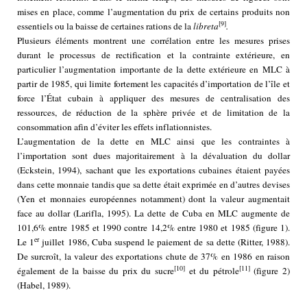
mises en place, comme l’augmentation du prix de certains produits non
[9]
essentiels ou la baisse de certaines rations de la
libreta
.
Plusieurs éléments montrent une corrélation entre les mesures prises
durant le processus de rectification et la contrainte extérieure, en
particulier l’augmentation importante de la dette extérieure en MLC à
partir de 1985, qui limite fortement les capacités d’importation de l’île et
force l’État cubain à appliquer des mesures de centralisation des
ressources, de réduction de la sphère privée et de limitation de la
consommation afin d’éviter les effets inflationnistes.
L’augmentation de la dette en MLC ainsi que les contraintes à
l’importation sont dues majoritairement à la dévaluation du dollar
(Eckstein, 1994), sachant que les exportations cubaines étaient payées
dans cette monnaie tandis que sa dette était exprimée en d’autres devises
(Yen et monnaies européennes notamment) dont la valeur augmentait
face au dollar (Larifla, 1995). La dette de Cuba en MLC augmente de
101,6% entre 1985 et 1990 contre 14,2% entre 1980 et 1985 (figure 1).
er
Le 1
juillet 1986, Cuba suspend le paiement de sa dette (Ritter, 1988).
De surcroît, la valeur des exportations chute de 37% en 1986 en raison
[10]
[11]
également de la baisse du prix du sucre
et du pétrole
(figure 2)
(Habel, 1989).