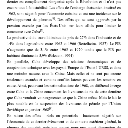
dernier est complètement réorganisé après la Révolution et il n’est pas
encore tout à fait stabilisé. Les effets de l’embargo étatsunien, institué en
1962, sont négatifs pour l’économie cubaine et ont une incidence sur le
[6]
développement de pénuries
. Des effets qui se sont aggravés par la
pression exercée par les États-Unis sur leurs alliés pour limiter le
[7]
commerce avec Cuba
.
La productivité du travail diminue de près de 27% dans l’industrie et de
14% dans l’agriculture entre 1962 et 1966 (Bettelheim, 1987). Le PIB
n’augmente que de 3,1% entre 1965 et 1970 tandis que le PIB par
habitant diminue de 5,9% (Eckstein, 1994).
En parallèle, Cuba développe des relations économiques et de
coopération technique avec les pays d’Europe de l’Est et l’URSS, et dans
une moindre mesure, avec la Chine. Mais celles-ci ne sont pas encore
totalement assurées et certains conflits latents peuvent les remettre en
cause. Ainsi, peu avant les nationalisations de 1968, un différend émerge
entre Cuba et la Chine concernant les livraisons de riz de cette dernière
que Cuba voudrait voir augmenter, ce que la Chine refuse. Mais le fait le
plus notable est la suspension des livraisons de pétrole par l’Union
[8]
Soviétique en janvier 1968
.
En raison des effets - réels ou potentiels - hautement négatifs sur
l’économie de ce dernier évènement et du contexte extérieur général, la
réponse des autorités cubaines, optant pour une quasi disparation du