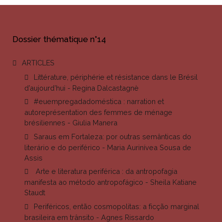
Dossier thématique n°14
ARTICLES
Littérature, périphérie et résistance dans le Brésil
d’aujourd’hui - Regina Dalcastagnè
#euempregadadoméstica : narration et
autoreprésentation des femmes de ménage
brésiliennes - Giulia Manera
Saraus em Fortaleza: por outras semânticas do
literário e do periférico - Maria Aurinívea Sousa de
Assis
Arte e literatura periférica : da antropofagia
manifesta ao método antropofágico - Sheila Katiane
Staudt
Periféricos, então cosmopolitas: a ficção marginal
brasileira em trânsito - Agnes Rissardo