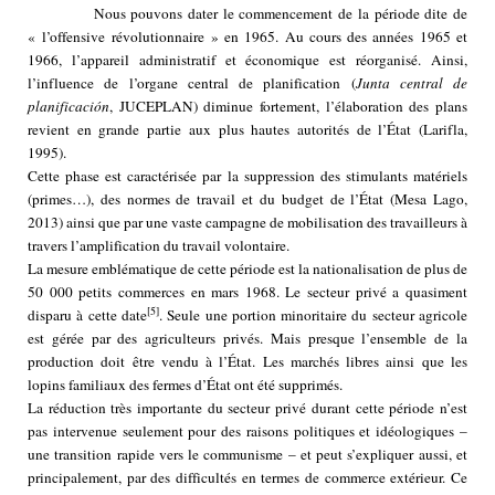
Nous pouvons dater le commencement de la période dite de
« l’offensive révolutionnaire » en 1965. Au cours des années 1965 et
1966, l’appareil administratif et économique est réorganisé. Ainsi,
l’influence de l’organe central de planification (
Junta central de
planificación
, JUCEPLAN) diminue fortement, l’élaboration des plans
revient en grande partie aux plus hautes autorités de l’État (Larifla,
1995).
Cette phase est caractérisée par la suppression des stimulants matériels
(primes…), des normes de travail et du budget de l’État (Mesa Lago,
2013) ainsi que par une vaste campagne de mobilisation des travailleurs à
travers l’amplification du travail volontaire.
La mesure emblématique de cette période est la nationalisation de plus de
50 000 petits commerces en mars 1968. Le secteur privé a quasiment
[5]
disparu à cette date
. Seule une portion minoritaire du secteur agricole
est gérée par des agriculteurs privés. Mais presque l’ensemble de la
production doit être vendu à l’État. Les marchés libres ainsi que les
lopins familiaux des fermes d’État ont été supprimés.
La réduction très importante du secteur privé durant cette période n’est
pas intervenue seulement pour des raisons politiques et idéologiques –
une transition rapide vers le communisme – et peut s’expliquer aussi, et
principalement, par des difficultés en termes de commerce extérieur. Ce