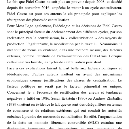
Le fait que Fidel Castro ne soit plus au pouvoir depuis 2008, et décédé
depuis fin novembre 2016, empêche le retour à un cycle centralisateur.
Fidel Castro est pour ces auteurs la clé principale pour expliquer les
résurgences des phases de centralisation.
Pour Mesa Lago également, l’idéologie et les décisions de Fidel Castro
sont le principal facteur du déclenchement des différents cycles, par son
inclination vers la centralisation, la « collectivisation » des moyens de
production, l’égalitarisme, la mobilisation par le travail… Néanmoins, il
met tout de même en évidence, dans une moindre mesure, des facteurs
externes, comme l’attitude de l’administration des États-Unis. Lorsque
celle-ci est très hostile, les cycles de centralisation persistent.
Face à ces explications faisant la part belle aux facteurs politiques et
idéologiques, d’autres auteurs mettent en avant des mécanismes
économiques comme justifications des phases de centralisation. Le
facteur politique ne serait pas le facteur primordial ou unique.
Concernant le « Processus de rectification des erreurs et tendances
négatives » initié en 1986, Susan Eckstein (1990) ou Andrew Zimbalist
(1989) mettent en évidence le fait que ce sont des déséquilibres en termes
de commerce et de relations extérieurs qui ont conduit les autorités
cubaines à prendre des mesures de centralisation. En effet, l’augmentation
de la dette en monnaie librement convertible (MLC) entraîna une
diminution importante des importations et une contraction de