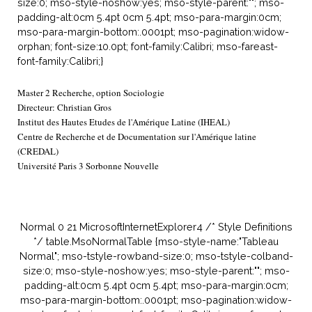
size:0; mso-style-noshow:yes; mso-style-parent:""; mso-
padding-alt:0cm 5.4pt 0cm 5.4pt; mso-para-margin:0cm;
mso-para-margin-bottom:.0001pt; mso-pagination:widow-
orphan; font-size:10.0pt; font-family:Calibri; mso-fareast-
font-family:Calibri;}
Master 2 Recherche, option Sociologie
Directeur: Christian Gros
Institut des Hautes Etudes de l'Amérique Latine (IHEAL)
Centre de Recherche et de Documentation sur l'Amérique latine
(CREDAL)
Université Paris 3 Sorbonne Nouvelle
Normal 0 21 MicrosoftInternetExplorer4 /* Style Definitions
*/ table.MsoNormalTable {mso-style-name:"Tableau
Normal"; mso-tstyle-rowband-size:0; mso-tstyle-colband-
size:0; mso-style-noshow:yes; mso-style-parent:""; mso-
padding-alt:0cm 5.4pt 0cm 5.4pt; mso-para-margin:0cm;
mso-para-margin-bottom:.0001pt; mso-pagination:widow-