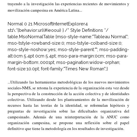
trayendo a la investigación las experiencias recientes de movimientos y
movilización campesina en América Latina...
Normal 0 21 MicrosoftInternetExplorer4
st1\:*{behavior:url(#ieooui) } /* Style Definitions */
table.MsoNormalTable {mso-style-name:"Tableau Normal";
mso-tstyle-rowband-size:0; mso-tstyle-colband-size:0;
mso-style-noshow:yes; mso-style-parent:""; mso-padding-
alt:0cm 5.4pt 0cm 5.4pt; mso-para-margin:0cm; mso-para-
margin-bottom:.0001pt; mso-pagination:widow-orphan;
font-size:10.0pt; font-family:"Times New Roman";}
...Utilizando las herramientas metodológicas de los nuevos movimientos
sociales-NMS, se retoma la experiencia de la organización esta vez desde
la perspectiva de la construcción de la acción colectiva y de identidades
colectivas. Utilizando desde los planteamientos de la movilización de
recursos hasta las teorías de la identidad, se reformulan hipótesis y
preguntas de investigación sobre las dificultades organizativa del
campesinado. Además de una reinterpretación de la ANUC como
organización campesina, se propone una reflexión sobre el papel
definitivo que tiene la metodología en los resultados de investigación.