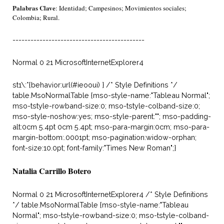
Palabras Clave
: Identidad; Campesinos; Movimientos sociales;
Colombia; Rural.
--------------------------------------------
Normal 0 21 MicrosoftInternetExplorer4
st1\:*{behavior:url(#ieooui) } /* Style Definitions */
table.MsoNormalTable {mso-style-name:"Tableau Normal";
mso-tstyle-rowband-size:0; mso-tstyle-colband-size:0;
mso-style-noshow:yes; mso-style-parent:""; mso-padding-
alt:0cm 5.4pt 0cm 5.4pt; mso-para-margin:0cm; mso-para-
margin-bottom:.0001pt; mso-pagination:widow-orphan;
font-size:10.0pt; font-family:"Times New Roman";}
Natalia Carrillo Botero
Normal 0 21 MicrosoftInternetExplorer4 /* Style Definitions
*/ table.MsoNormalTable {mso-style-name:"Tableau
Normal"; mso-tstyle-rowband-size:0; mso-tstyle-colband-