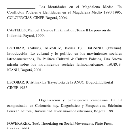
______________. Las Identidades en el Magdalena Medio. En
Conflictos Poderes e Identidades en el Magdalena Medio 1990-1995,
COLCIENCIAS, CINEP, Bogotá, 2006.
CASTELLS, Manuel. L’ére de l’information, Tome II Le pouvoir de
l’identité, Fayard, 1999.
ESCOBAR, (Arturo), ALVAREZ, (Sonia E)., DAGNINO, (Evelina).
Introducción: Lo cultural y lo político en los movimientos sociales
latinoamericanos, En Política Cultural & Cultura Política, Una Nueva
mirada sobre los movimientos sociales latinoamericanos, TAURUS-
ICANH, Bogotá, 2001.
ESCOBAR, (Cristina). La Trayectoria de la ANUC. Bogotá, Editorial
CINEP, 1982.
______________. Organización y participación campesina. En El
campesinado en Colombia hoy. Diagnóstico y Perspectivas, Edelmira
Pérez C. editora, Universidad Javeriana-ecoe ediciones, Bogotá, 1991.
FOWERAKER, (Joe). Theorizing on Social Movements. Pluto Press,
London, 1995.