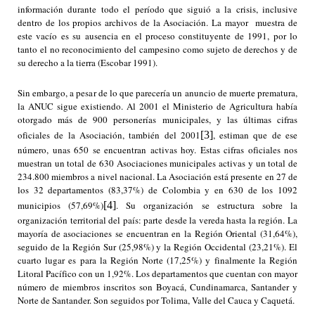
información durante todo el período que siguió a la crisis, inclusive
dentro de los propios archivos de la Asociación. La mayor muestra de
este vacío es su ausencia en el proceso constituyente de 1991, por lo
tanto el no reconocimiento del campesino como sujeto de derechos y de
su derecho a la tierra (Escobar 1991).
Sin embargo, a pesar de lo que parecería un anuncio de muerte prematura,
la ANUC sigue existiendo. Al 2001 el Ministerio de Agricultura había
otorgado más de 900 personerías municipales, y las últimas cifras
oficiales de la Asociación, también del 2001
[3]
, estiman que de ese
número, unas 650 se encuentran activas hoy. Estas cifras oficiales nos
muestran un total de 630 Asociaciones municipales activas y un total de
234.800 miembros a nivel nacional. La Asociación está presente en 27 de
los 32 departamentos (83,37%) de Colombia y en 630 de los 1092
municipios (57,69%)
[4]
. Su organización se estructura sobre la
organización territorial del país: parte desde la vereda hasta la región. La
mayoría de asociaciones se encuentran en la Región Oriental (31,64%),
seguido de la Región Sur (25,98%) y la Región Occidental (23,21%). El
cuarto lugar es para la Región Norte (17,25%) y finalmente la Región
Litoral Pacífico con un 1,92%. Los departamentos que cuentan con mayor
número de miembros inscritos son Boyacá, Cundinamarca, Santander y
Norte de Santander. Son seguidos por Tolima, Valle del Cauca y Caquetá.