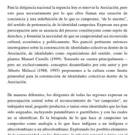
Para la dirigencia nacional la urgencia hoy es renovar la Asociación, pero
esto pasa necesariamente por lo que ellos llaman una creación de
conciencia y una redefinición de lo que es campesino, “de lo nuestro”,
del sentido de pertenencia, de la identidad campesina. Expresan una gran
preocupación ante su ausencia del proceso constituyente como sujeto de
derechos, y formulan la necesidad de que su campesinidad sea reconocida
cultural, económica y políticamente. Nos pareció pertinente entonces
interrogarnos sobre la construcción de identidades colectivas dentro de la
Asociación, de identidades como organizadoras del sentido, como lo
plantea Manuel Castells (1999). Teniendo en cuenta principalmente –
pero no exclusivamente- conceptos desarrollados por este autor y por
Alberto Melucci (1988, 1995) proponemos a la cultura como fuente
primordial para la construcción de identidades colectivas dentro de la
Asociación.
De maneras diferentes, los dirigentes de todas las regiones expresan su
preocupación central sobre el reconocimiento de “ser campesino”, no
trabajador rural, pequeño productor, o tantas otras identidades que les han
sido asignadas, incluyendo paramilitares o guerrilleros, y con las cuales
no se identifican. Es la búsqueda de lo que hace al campesino un
campesino como analogía a lo que hace indígena a un indígena o
afrocolombiano a un afrocolombiano. Explorando los posibles elementos
de la campesinidad con los dirigentes, la relación especial y única con el