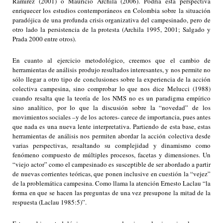
Ramírez (2001) o Mauricio Archila (2006). Podría esta perspectiva
enriquecer los estudios contemporáneos en Colombia sobre la situación
paradójica de una profunda crisis organizativa del campesinado, pero de
otro lado la persistencia de la protesta (Archila 1995, 2001; Salgado y
Prada 2000 entre otros).
En cuanto al ejercicio metodológico, creemos que el cambio de
herramientas de análisis produjo resultados interesantes, y nos permite no
sólo llegar a otro tipo de conclusiones sobre la experiencia de la acción
colectiva campesina, sino comprobar lo que nos dice Melucci (1988)
cuando resalta que la teoría de los NMS no es un paradigma empírico
sino analítico, por lo que la discusión sobre la “novedad” de los
movimientos sociales –y de los actores- carece de importancia, pues antes
que nada es una nueva lente interpretativa. Partiendo de esta base, estas
herramientas de análisis nos permiten abordar la acción colectiva desde
varias perspectivas, resaltando su complejidad y dinamismo como
fenómeno compuesto de múltiples procesos, facetas y dimensiones. Un
“viejo actor” como el campesinado es susceptible de ser abordado a partir
de nuevas corrientes teóricas, que ponen inclusive en cuestión la “vejez”
de la problemática campesina. Como llama la atención Ernesto Laclau “la
forma en que se hacen las preguntas de una vez presupone la mitad de la
respuesta (Laclau 1985:5)”.