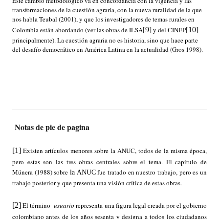
Este cambio metodológico va en concordancia con la vigencia y las
transformaciones de la cuestión agraria, con la nueva ruralidad de la que
nos habla Teubal (2001), y que los investigadores de temas rurales en
Colombia están abordando (ver las obras de ILSA
[9]
y del CINEP
[10]
principalmente). La cuestión agraria no es historia, sino que hace parte
del desafío democrático en América Latina en la actualidad (Gros 1998).
Notas de pie de pagina
[1]
Existen artículos menores sobre
la ANUC
, todos de la misma época,
pero estas son las tres obras centrales sobre el tema. El capítulo de
Múnera (1988) sobre
fue tratado en nuestro trabajo, pero es un
la ANUC
trabajo posterior y que presenta una visión crítica de estas obras.
[2]
El término
usuario
representa una figura legal creada por el gobierno
colombiano antes de los años sesenta y designa a todos los ciudadanos